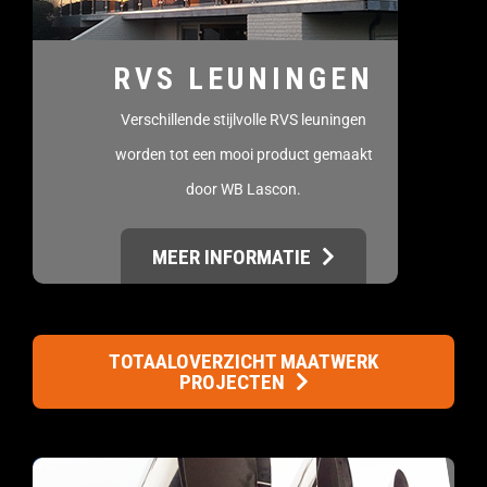
RVS LEUNINGEN
Verschillende stijlvolle RVS leuningen
worden tot een mooi product gemaakt
door WB Lascon.
MEER INFORMATIE
TOTAALOVERZICHT MAATWERK
PROJECTEN